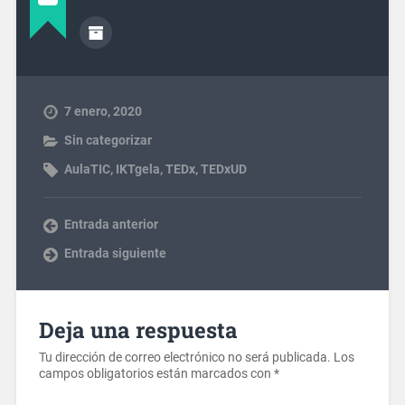
7 enero, 2020
Sin categorizar
AulaTIC
,
IKTgela
,
TEDx
,
TEDxUD
Entrada anterior
Entrada siguiente
Deja una respuesta
Tu dirección de correo electrónico no será publicada.
Los
campos obligatorios están marcados con
*