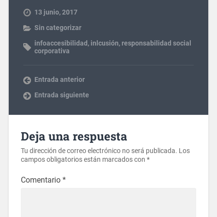
13 junio, 2017
Sin categorizar
infoaccesibilidad
,
inlcusión
,
responsabilidad social
corporativa
Entrada anterior
Entrada siguiente
Deja una respuesta
Tu dirección de correo electrónico no será publicada.
Los
campos obligatorios están marcados con
*
Comentario
*