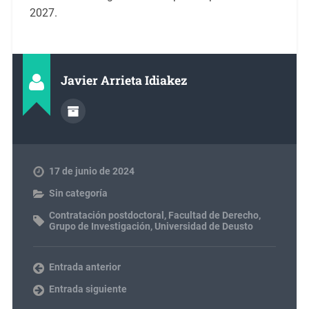
2027.
Javier Arrieta Idiakez
17 de junio de 2024
Sin categoría
Contratación postdoctoral
,
Facultad de Derecho
,
Grupo de Investigación
,
Universidad de Deusto
Entrada anterior
Entrada siguiente