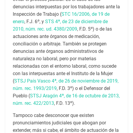
denuncias interpuestas por los trabajadores ante la
Inspección de Trabajo (
STC 16/2006, de 19 de
enero
, F.J. 6º, y
STS 4ª, de 23 de diciembre de
2010, núm. rec. ud. 4380/2009
, F.D. 5º) o de las
actuaciones ante órganos de medicación,
conciliación o arbitraje. También se protegen
denuncias ante órganos administrativos de
naturaleza no laboral, pero por materias
relacionadas con el entorno laboral, como sucede
con las interpuestas ante el Instituto de la Mujer
(
STSJ País Vasco 4ª, de 26 de noviembre de 2019,
núm. rec. 1993/2019
, F.D. 3º) o el Defensor del
Pueblo (
STSJ Aragón 4ª, de 16 de octubre de 2013,
núm. rec. 422/2013
, F.D. 13º).
Tampoco cabe desconocer que existen
pronunciamientos judiciales que abogan por
extender, más si cabe, el ámbito de actuación de la