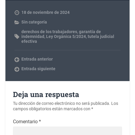
18 de noviembre de 2024
Sin categoría
derechos de los trabajadores
,
garantía de
indemnidad
,
Ley Orgánica 5/2024
,
tutela judicial
efectiva
Entrada anterior
Entrada siguiente
Deja una respuesta
Tu dirección de correo electrónico no será publicada.
Los
campos obligatorios están marcados con
*
Comentario
*