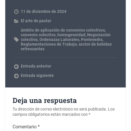
11 de diciembre de 2024
El arte de pactar
ámbito de aplicación de convenios colectivos
,
convenio colectivo
,
homogeneidad
,
Negociación
colectiva
,
Ordenazas Laborales
,
Pontevedra
,
Reglamentaciones de Trabajo
,
sector de bebidas
refrescantes
Entrada anterior
Entrada siguiente
Deja una respuesta
Tu dirección de correo electrónico no será publicada.
Los
campos obligatorios están marcados con
*
Comentario
*