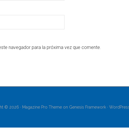
este navegador para la próxima vez que comente.
ht © 2026 ·
Magazine Pro Theme
on
Genesis Framework
·
WordPres