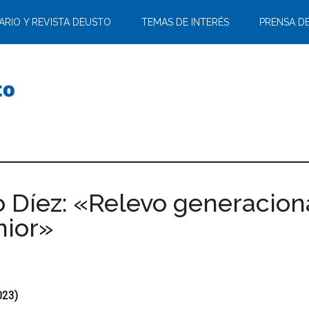
ARIO Y REVISTA DEUSTO
TEMAS DE INTERÉS
PRENSA D
o Díez: «Relevo generacion
nior»
023)