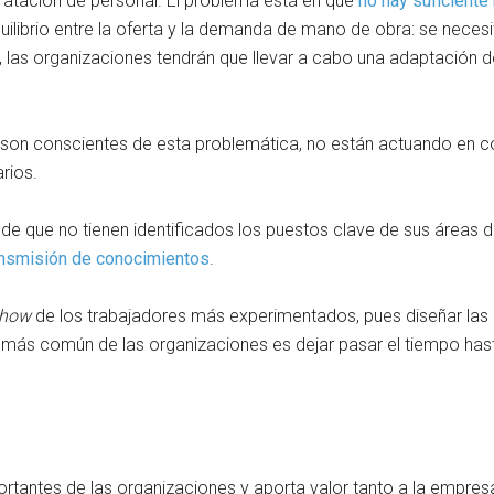
tratación de personal. El problema está en que
no hay suficiente
uilibrio entre la oferta y la demanda de mano de obra: se necesi
las organizaciones tendrán que llevar a cabo una adaptación del 
 son conscientes de esta problemática, no están actuando en c
rios.
de que no tienen identificados los puestos clave de sus áreas d
ransmisión de conocimientos
.
 how
de los trabajadores más experimentados, pues diseñar las 
más común de las organizaciones es dejar pasar el tiempo hast
tantes de las organizaciones y aporta valor tanto a la empresa