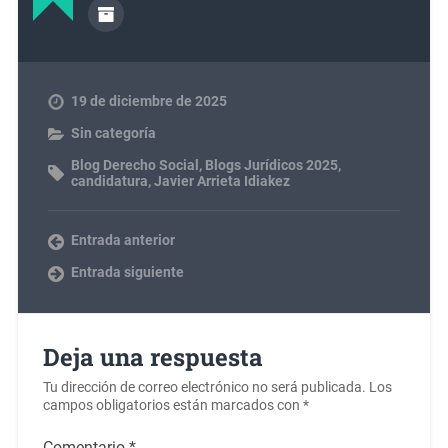
19 de diciembre de 2025
Sin categoría
Blog Derecho Social
,
Blogs Jurídicos 2025
,
candidatura
,
Javier Arrieta Idiakez
Entrada anterior
Entrada siguiente
Deja una respuesta
Tu dirección de correo electrónico no será publicada.
Los
campos obligatorios están marcados con
*
Comentario
*