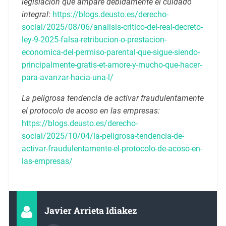
legislación que ampare debidamente el cuidado
integral
:
https://blogs.deusto.es/derecho-
social/2025/08/06/analisis-critico-del-real-decreto-
ley-9-2025-falsa-retribucion-o-prestacion-
economica-del-permiso-parental-que-sigue-siendo-
principalmente-gratis-et-amore-y-mucho-que-hacer-
para-avanzar-hacia-una-l/
La peligrosa tendencia de activar fraudulentamente
el protocolo de acoso en las empresas:
https://blogs.deusto.es/derecho-
social/2025/10/04/la-peligrosa-tendencia-de-
activar-fraudulentamente-el-protocolo-de-acoso-en-
las-empresas/
Javier Arrieta Idiakez