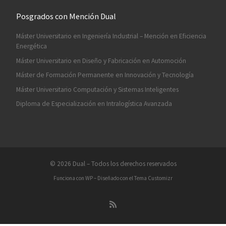
Posgrados con Mención Dual
Máster Universitario en Ingeniería Industrial – Mención en Eficiencia
Energética
Máster Universitario en Diseño y Fabricación en Automoción
Máster de Formación Permanente en Innovación y Tecnología
Máster Universitario Computación y Sistemas Inteligentes
Diploma de Especialización en Intralogística Avanzada
© 2026
Dual
– Todos los derechos reservados
Funciona con
WP
– Diseñado con el
Tema Customizr