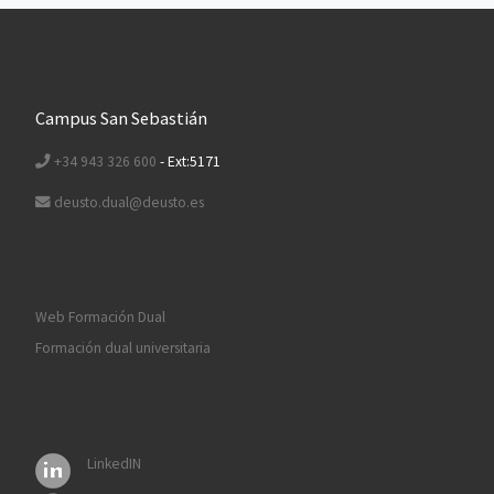
Campus San Sebastián
+34 943 326 600
- Ext:5171
deusto.dual@deusto.es
Web Formación Dual
Formación dual universitaria
LinkedIN