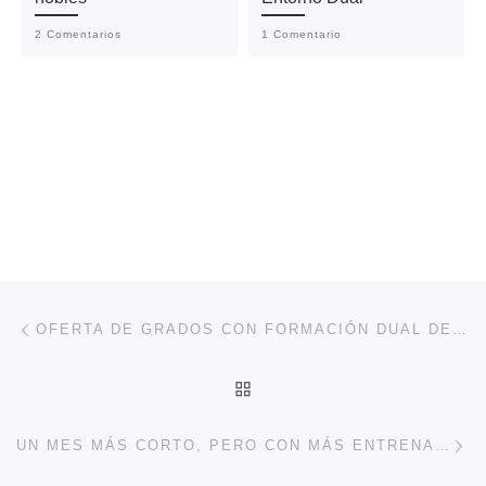
2 Comentarios
1 Comentario
Navegación de entradas
Entrada anterior
OFERTA DE GRADOS CON FORMACIÓN DUAL DE LA UNIVERSIDAD DE DEUSTO EN 2023
VOLVER A LA LISTA DE 
En
UN MES MÁS CORTO, PERO CON MÁS ENTRENAMIENTOS