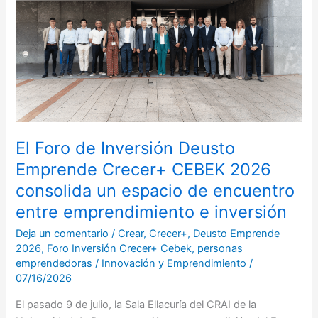
Deusto
Emprende
Crecer+
CEBEK
2026
consolida
un
espacio
de
El Foro de Inversión Deusto
encuentro
Emprende Crecer+ CEBEK 2026
entre
consolida un espacio de encuentro
emprendimiento
entre emprendimiento e inversión
e
inversión
Deja un comentario
/
Crear
,
Crecer+
,
Deusto Emprende
2026
,
Foro Inversión Crecer+ Cebek
,
personas
emprendedoras
/
Innovación y Emprendimiento
/
07/16/2026
El pasado 9 de julio, la Sala Ellacuría del CRAI de la