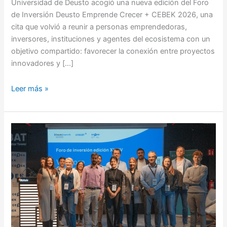
Universidad de Deusto acogió una nueva edición del Foro
de Inversión Deusto Emprende Crecer + CEBEK 2026, una
cita que volvió a reunir a personas emprendedoras,
inversores, instituciones y agentes del ecosistema con un
objetivo compartido: favorecer la conexión entre proyectos
innovadores y […]
Leer más »
Celebramos
la
XXXIV
Edición
del
Foro
de
Inversión
Crecer+