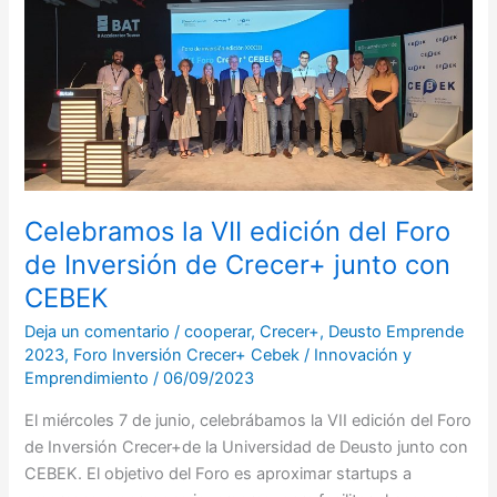
Celebramos
la
VII
edición
del
Foro
de
Inversión
de
Celebramos la VII edición del Foro
Crecer+
de Inversión de Crecer+ junto con
junto
CEBEK
con
CEBEK
Deja un comentario
/
cooperar
,
Crecer+
,
Deusto Emprende
2023
,
Foro Inversión Crecer+ Cebek
/
Innovación y
Emprendimiento
/
06/09/2023
El miércoles 7 de junio, celebrábamos la VII edición del Foro
de Inversión Crecer+de la Universidad de Deusto junto con
CEBEK. El objetivo del Foro es aproximar startups a