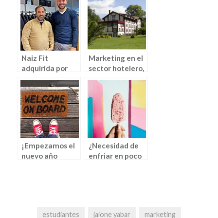
Naiz Fit
Marketing en el
adquirida por
sector hotelero,
MySize
Casa Vicente
Pallotti (por
estudiantes)
¡Empezamos el
¿Necesidad de
nuevo año
enfriar en poco
académico!
tiempo?
estudiantes
jaione yabar
marketing