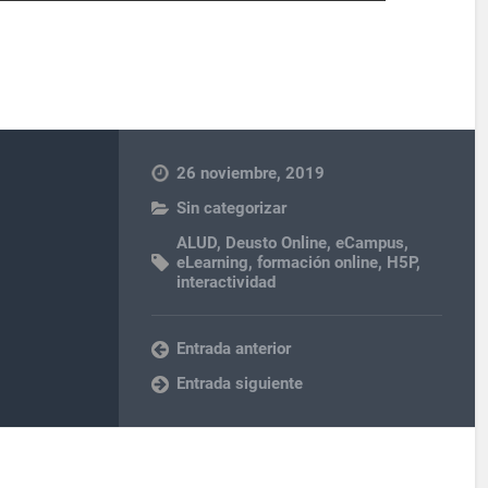
26 noviembre, 2019
Sin categorizar
ALUD
,
Deusto Online
,
eCampus
,
eLearning
,
formación online
,
H5P
,
interactividad
Entrada anterior
Entrada siguiente