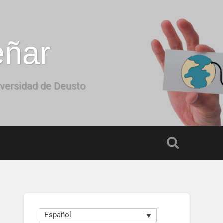
eñar
iversidad de Deusto
Español