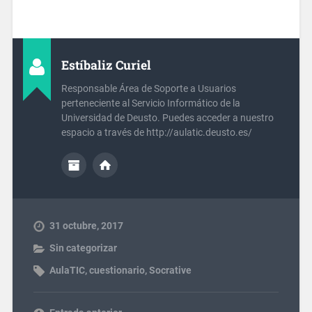
Estíbaliz Curiel
Responsable Área de Soporte a Usuarios
perteneciente al Servicio Informático de la
Universidad de Deusto. Puedes acceder a nuestro
espacio a través de http://aulatic.deusto.es/
31 octubre, 2017
Sin categorizar
AulaTIC
,
cuestionario
,
Socrative