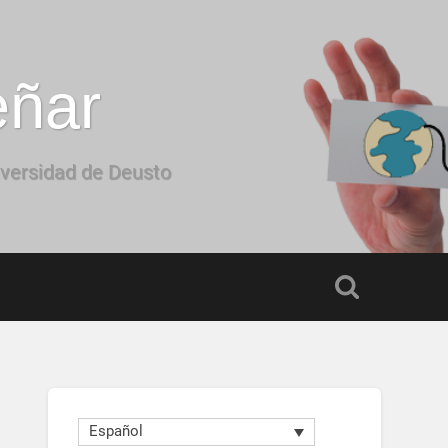
eñar
iversidad de Deusto
Español