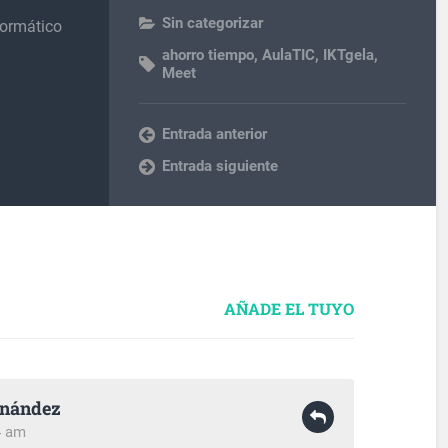
Sin categorizar
formático
ahorro tiempo
,
AulaTIC
,
IKTgela
,
Meet
Entrada anterior
Entrada siguiente
AÑADE EL TUYO
rnández
4 am