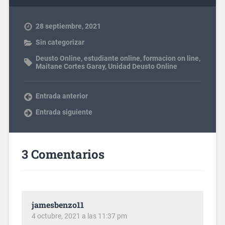
28 septiembre, 2021
Sin categorizar
Deusto Online
,
estudiante online
,
formacion on line
,
Maitane Cortes Garay
,
Unidad Deusto Online
Entrada anterior
Entrada siguiente
3 Comentarios
jamesbenzo11
4 octubre, 2021 a las 11:37 pm