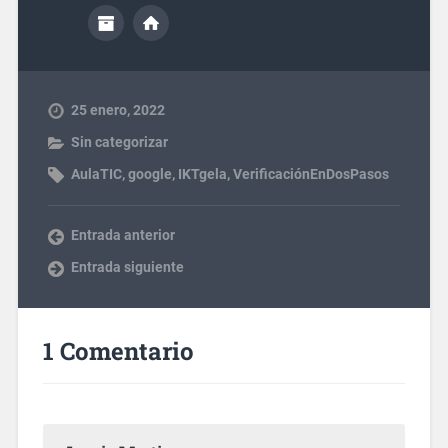
25 enero, 2022
Sin categorizar
AulaTIC
,
google
,
IKTgela
,
VerificaciónEnDosPasos
Entrada anterior
Entrada siguiente
1 Comentario