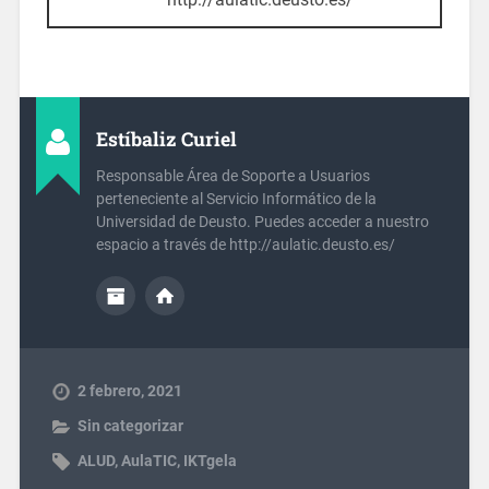
Estíbaliz Curiel
Responsable Área de Soporte a Usuarios
perteneciente al Servicio Informático de la
Universidad de Deusto. Puedes acceder a nuestro
espacio a través de http://aulatic.deusto.es/
2 febrero, 2021
Sin categorizar
ALUD
,
AulaTIC
,
IKTgela