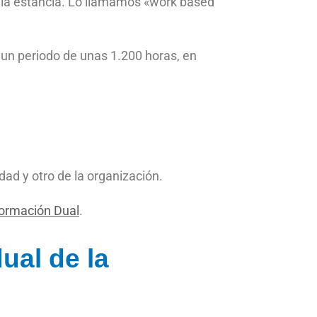
a la estancia. Lo llamamos «work based
a un periodo de unas 1.200 horas, en
ad y otro de la organización.
ormación Dual
.
ual de la