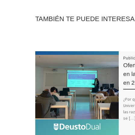
TAMBIÉN TE PUEDE INTERES
Publi
Ofer
en l
en 
¿Por q
Unive
las ra
se […