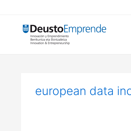
Ir
al
contenido
european data in