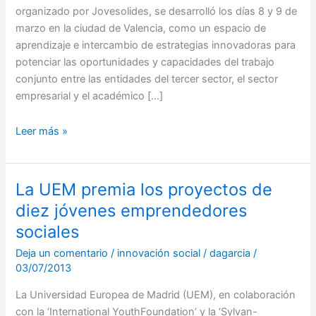
Innovación
organizado por Jovesolides, se desarrolló los días 8 y 9 de
Social
marzo en la ciudad de Valencia, como un espacio de
aprendizaje e intercambio de estrategias innovadoras para
potenciar las oportunidades y capacidades del trabajo
conjunto entre las entidades del tercer sector, el sector
empresarial y el académico […]
Leer más »
La UEM premia los proyectos de
La
UEM
diez jóvenes emprendedores
premia
sociales
los
Deja un comentario
/
innovación social
/
dagarcia
/
proyectos
03/07/2013
de
diez
La Universidad Europea de Madrid (UEM), en colaboración
jóvenes
con la ‘International YouthFoundation’ y la ‘Sylvan-