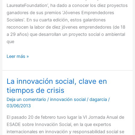
emprendedores
LaureateFoundation’, ha dado a conocer los diez proyectos
sociales
ganadores de sus premios ‘Jóvenes Emprendedores
Sociales’. En su cuarta edición, estos galardones
reconocen la labor de diez jóvenes emprendedores (de 18
a 29 años) que desarrollan un proyecto social o ambiental
que
Leer más »
La innovación social, clave en
La
innovación
tiempos de crisis
social,
Deja un comentario
/
innovación social
/
dagarcia
/
clave
03/06/2013
en
tiempos
El pasado 20 de febrero tuvo lugar la VI Jornada Anual de
de
ESADE sobre Innovación Social, en la que expertos
crisis
internacionales en innovación y responsabilidad social se