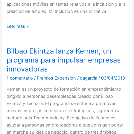
aplicaciones móviles en temas relativos a la inclusión y a la
creación de empleo. M-Inclusion es una iniciativa
Leer más »
Bilbao Ekintza lanza Kemen, un
Bilbao
Ekintza
programa para impulsar empresas
lanza
innovadoras
Kemen,
1 comentario
/
Premios Expansión
/
dagarcia
/
03/04/2013
un
programa
Kemen es un proyecto de formación en emprendimiento
para
dirigido a personas desempleadas creado por Bilbao
impulsar
Ekintza y Tecnalia. El programa se enfoca a promover
empresas
nuevas empresas en sectores estratégicos, siguiendo la
innovadoras
metodología Team Academy. El objetivo de Kemen es
ayudar a personas emprendedoras a que consigan poner
en marcha su idea de negocio, dentro de tres ámbitos