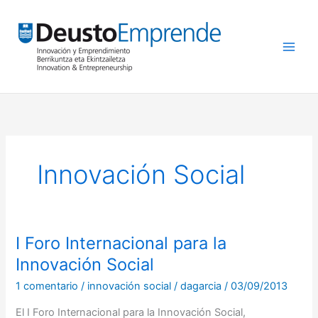
Ir
al
contenido
Innovación Social
I Foro Internacional para la
I
Foro
Innovación Social
Internacional
1 comentario
/
innovación social
/
dagarcia
/
03/09/2013
para
la
El I Foro Internacional para la Innovación Social,