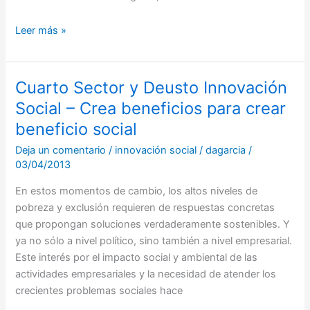
Leer más »
Cuarto Sector y Deusto Innovación
Cuarto
Sector
Social – Crea beneficios para crear
y
beneficio social
Deusto
Deja un comentario
/
innovación social
/
dagarcia
/
Innovación
03/04/2013
Social
–
En estos momentos de cambio, los altos niveles de
Crea
pobreza y exclusión requieren de respuestas concretas
beneficios
que propongan soluciones verdaderamente sostenibles. Y
para
ya no sólo a nivel político, sino también a nivel empresarial.
crear
Este interés por el impacto social y ambiental de las
beneficio
actividades empresariales y la necesidad de atender los
social
crecientes problemas sociales hace