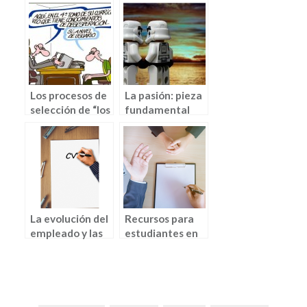
Los procesos de
La pasión: pieza
selección de “los
fundamental
demás” y «los
(por Iván Rosa
tuyos» parte I
Rodero)
(por Iván Rosa
Rodero)
La evolución del
Recursos para
empleado y las
estudiantes en
habilidades
su búsqueda de
laborales más
empleo
demandadas