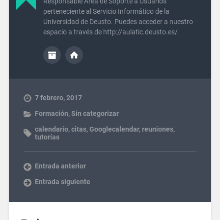
Responsable Área de Soporte a Usuarios
perteneciente al Servicio Informático de la
Universidad de Deusto. Puedes acceder a nuestro
espacio a través de http://aulatic.deusto.es/
7 febrero, 2017
Formación
,
Sin categorizar
calendario
,
citas
,
Googlecalendar
,
reuniones
,
tutorías
Entrada anterior
Entrada siguiente