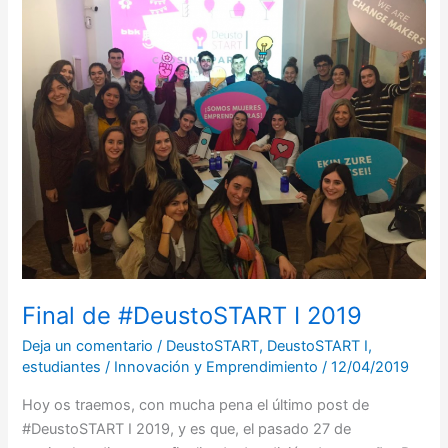
de
#DeustoSTART
I
2019
Final de #DeustoSTART I 2019
Deja un comentario
/
DeustoSTART
,
DeustoSTART I
,
estudiantes
/
Innovación y Emprendimiento
/
12/04/2019
Hoy os traemos, con mucha pena el último post de
#DeustoSTART I 2019, y es que, el pasado 27 de