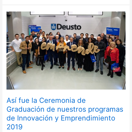
Así
fue
la
Ceremonia
de
Graduación
de
nuestros
programas
de
Innovación
y
Así fue la Ceremonia de
Emprendimiento
2019
Graduación de nuestros programas
de Innovación y Emprendimiento
2019