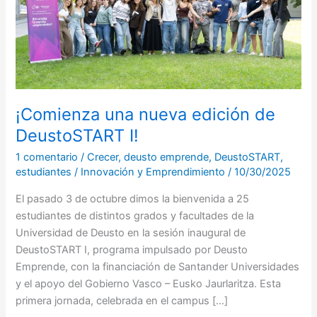
DeustoSTART
I!
¡Comienza una nueva edición de
DeustoSTART I!
1 comentario
/
Crecer
,
deusto emprende
,
DeustoSTART
,
estudiantes
/
Innovación y Emprendimiento
/
10/30/2025
El pasado 3 de octubre dimos la bienvenida a 25
estudiantes de distintos grados y facultades de la
Universidad de Deusto en la sesión inaugural de
DeustoSTART I, programa impulsado por Deusto
Emprende, con la financiación de Santander Universidades
y el apoyo del Gobierno Vasco – Eusko Jaurlaritza. Esta
primera jornada, celebrada en el campus […]