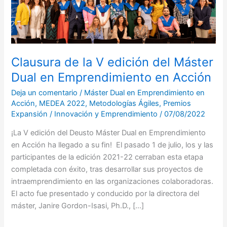
del
Máster
Dual
en
Emprendimiento
Clausura de la V edición del Máster
en
Dual en Emprendimiento en Acción
Acción
Deja un comentario
/
Máster Dual en Emprendimiento en
Acción
,
MEDEA 2022
,
Metodologías Ágiles
,
Premios
Expansión
/
Innovación y Emprendimiento
/
07/08/2022
¡La V edición del Deusto Máster Dual en Emprendimiento
en Acción ha llegado a su fin! El pasado 1 de julio, los y las
participantes de la edición 2021-22 cerraban esta etapa
completada con éxito, tras desarrollar sus proyectos de
intraemprendimiento en las organizaciones colaboradoras.
El acto fue presentado y conducido por la directora del
máster, Janire Gordon-Isasi, Ph.D., […]