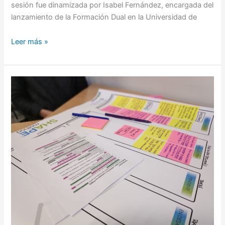
sesión fue dinamizada por Isabel Fernández, encargada del
lanzamiento de la Formación Dual en la Universidad de
Leer más »
Metodologías
Ágiles
aplicadas
a
la
ejecución
de
proyecto