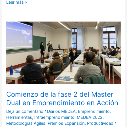
Leer más »
Comienzo
de
la
fase
2
del
Master
Dual
en
Emprendimiento
Comienzo de la fase 2 del Master
en
Acción
Dual en Emprendimiento en Acción
Deja un comentario
/
Diarios MEDEA
,
Emprendimiento
,
Herramientas
,
Intraemprendimiento
,
MEDEA 2022
,
Metodologías Ágiles
,
Premios Expansión
,
Productividad
/