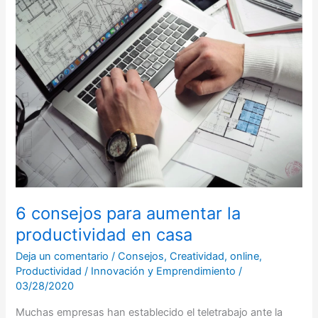
para
aumentar
la
productividad
en
casa
6 consejos para aumentar la
productividad en casa
Deja un comentario
/
Consejos
,
Creatividad
,
online
,
Productividad
/
Innovación y Emprendimiento
/
03/28/2020
Muchas empresas han establecido el teletrabajo ante la