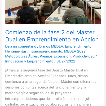
del
Master
Dual
en
Emprendimiento
Comienzo de la fase 2 del Master
en
Acción
Dual en Emprendimiento en Acción
Deja un comentario
/
Diarios MEDEA
,
Emprendimiento
,
Herramientas
,
Intraemprendimiento
,
MEDEA 2022
,
Metodologías Ágiles
,
Premios Expansión
,
Productividad
/
Innovación y Emprendimiento
/
01/27/2022
¡Arranca la segunda fase del Deusto Máster Dual en
Emprendimiento en Acción! El pasado lunes, dimos
comienzo a esta segunda fase del Máster con diferentes
sesiones conjuntas acerca del funcionamiento y la
metodología a seguir en los 15 proyectos
intraemprendedores que desarrollarán de enero a julio en
distintas organizaciones colaboradoras. En la primera