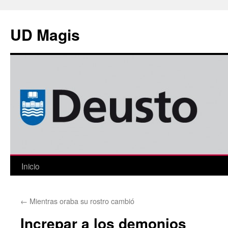
Saltar
al
UD Magis
contenido
Inicio
←
Mientras oraba su rostro cambió
Increpar a los demonios