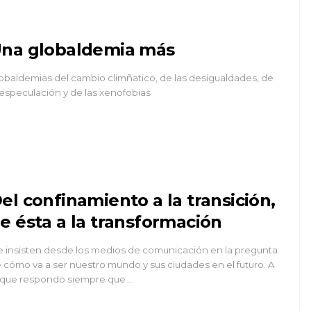
na globaldemia más
obaldemias del cambio climñatico, de las desigualdades, de
 especulación y de las xenofobias
el confinamiento a la transición,
e ésta a la transformación
 insisten desde los medios de comunicación en la pregunta
 cómo va a ser nuestro mundo y sus ciudades en el futuro. A
 que respondo siempre que …