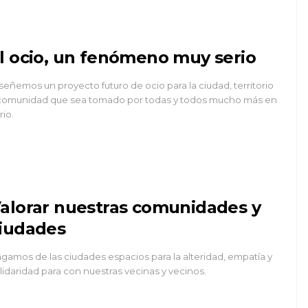
l ocio, un fenómeno muy serio
señemos un proyecto futuro de ocio para la ciudad, territorio
comunidad que sea tomado por todas y todos mucho más en
rio.
alorar nuestras comunidades y
iudades
gamos de las ciudades espacios para la alteridad, empatía y
lidaridad para con nuestras vecinas y vecinos.