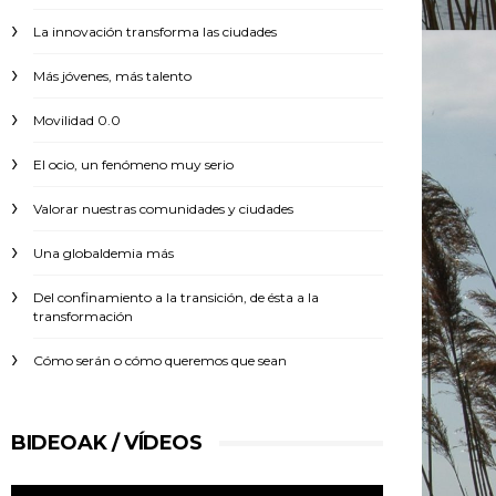
La innovación transforma las ciudades
Más jóvenes, más talento
Movilidad 0.0
El ocio, un fenómeno muy serio
Valorar nuestras comunidades y ciudades
Una globaldemia más
Del confinamiento a la transición, de ésta a la
transformación
Cómo serán o cómo queremos que sean
BIDEOAK / VÍDEOS
Reproductor