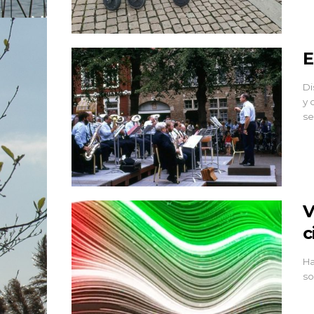
E
Di
y 
se
V
c
Ha
so