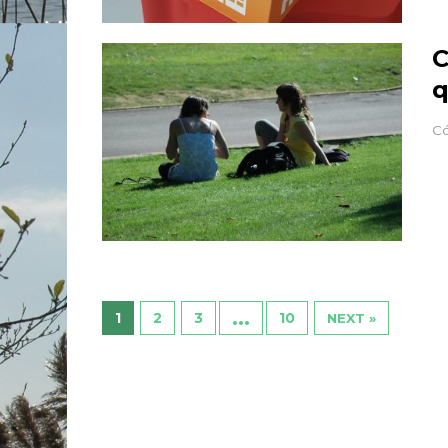
C
q
Có
…
1
2
3
10
NEXT »