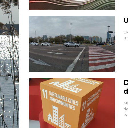
U
Gl
la
D
d
Me
de
lo