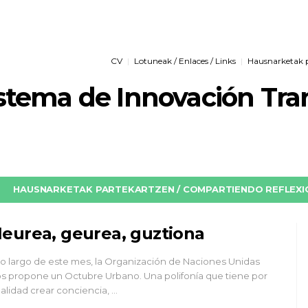
CV
Lotuneak / Enlaces / Links
Hausnarketak pa
istema de Innovación Tr
HAUSNARKETAK PARTEKARTZEN / COMPARTIENDO REFLEXIO
eurea, geurea, guztiona
lo largo de este mes, la Organización de Naciones Unidas
s propone un Octubre Urbano. Una polifonía que tiene por
nalidad crear conciencia, …