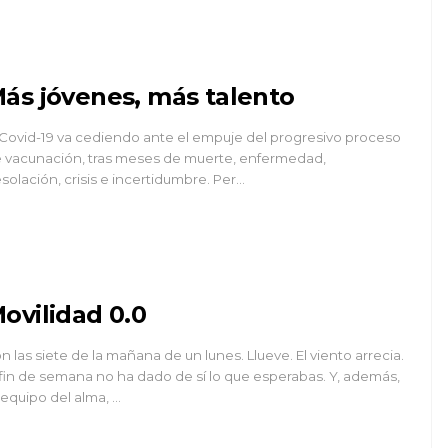
ás jóvenes, más talento
 Covid-19 va cediendo ante el empuje del progresivo proceso
 vacunación, tras meses de muerte, enfermedad,
solación, crisis e incertidumbre. Per…
ovilidad 0.0
n las siete de la mañana de un lunes. Llueve. El viento arrecia.
 fin de semana no ha dado de sí lo que esperabas. Y, además,
 equipo del alma, …