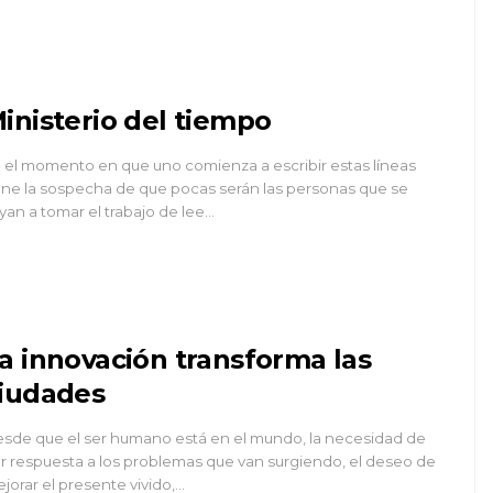
inisterio del tiempo
 el momento en que uno comienza a escribir estas líneas
ene la sospecha de que pocas serán las personas que se
yan a tomar el trabajo de lee…
a innovación transforma las
iudades
sde que el ser humano está en el mundo, la necesidad de
r respuesta a los problemas que van surgiendo, el deseo de
jorar el presente vivido,…