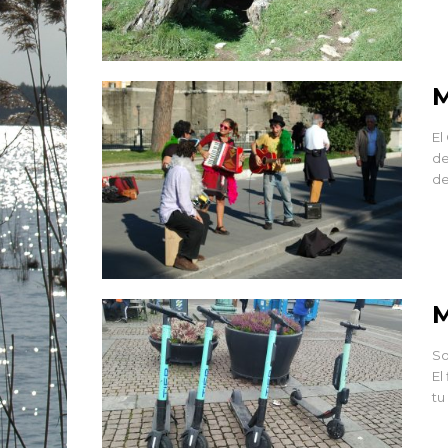
M
El
de
de
M
So
El
tu