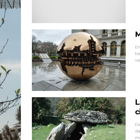
M
En
ti
va
L
c
De
da
me