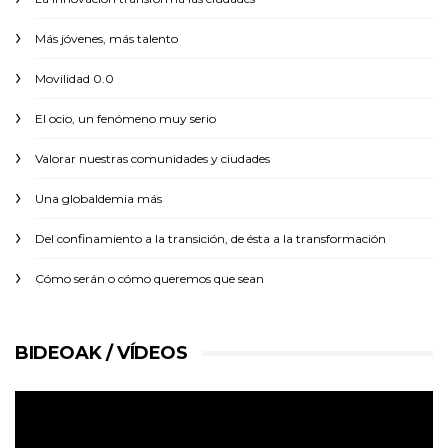
Más jóvenes, más talento
Movilidad 0.0
El ocio, un fenómeno muy serio
Valorar nuestras comunidades y ciudades
Una globaldemia más
Del confinamiento a la transición, de ésta a la transformación
Cómo serán o cómo queremos que sean
BIDEOAK / VÍDEOS
Reproductor
de
vídeo