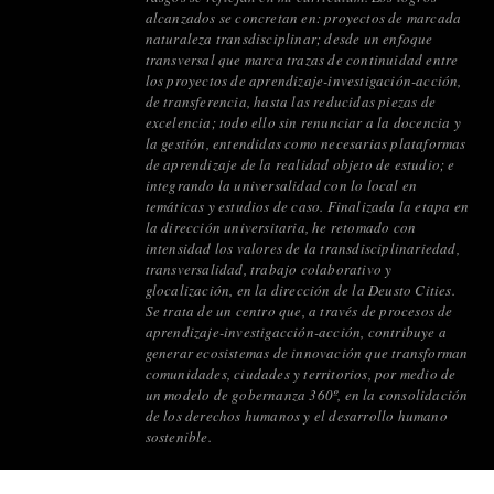
alcanzados se concretan en: proyectos de marcada
naturaleza transdisciplinar; desde un enfoque
transversal que marca trazas de continuidad entre
los proyectos de aprendizaje-investigación-acción,
de transferencia, hasta las reducidas piezas de
excelencia; todo ello sin renunciar a la docencia y
la gestión, entendidas como necesarias plataformas
de aprendizaje de la realidad objeto de estudio; e
integrando la universalidad con lo local en
temáticas y estudios de caso. Finalizada la etapa en
la dirección universitaria, he retomado con
intensidad los valores de la transdisciplinariedad,
transversalidad, trabajo colaborativo y
glocalización, en la dirección de la Deusto Cities.
Se trata de un centro que, a través de procesos de
aprendizaje-investigacción-acción, contribuye a
generar ecosistemas de innovación que transforman
comunidades, ciudades y territorios, por medio de
un modelo de gobernanza 360º, en la consolidación
de los derechos humanos y el desarrollo humano
sostenible.