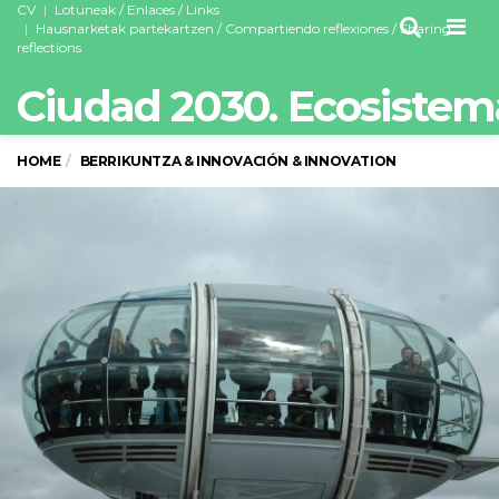
CV
Lotuneak / Enlaces / Links
Men
Hausnarketak partekartzen / Compartiendo reflexiones / Sharing
reflections
Ciudad 2030. Ecosistem
HOME
BERRIKUNTZA & INNOVACIÓN & INNOVATION