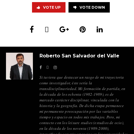
VOTE UP
VOTE DOWN
Roberto San Salvador del Valle
Si tuviera que destacar un rasgo de mi trayectoria
como investigador, éste sería la
transdisciplinariedad. Mi formación de partida, en
la década de los ochenta (1982-1989), es de
marcado carácter disciplinar, vinculada con la
historia y la geografía. De dicha etapa permanece
mi permanente preocupación por las variables
tiempo y espacio en todos mis trabajos. Pero, mi
contacto con los leisure studies (estudios de ocio),
en la década de los noventa (1989-2000),