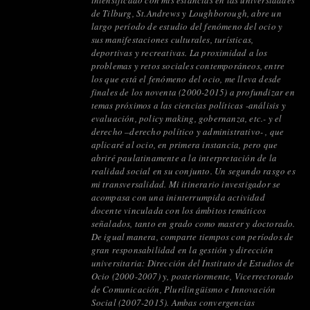
intensificado con mis estancias en las universidades
de Tilburg, St.Andrews y Loughborough, abre un
largo período de estudio del fenómeno del ocio y
sus manifestaciones culturales, turísticas,
deportivas y recreativas. La proximidad a los
problemas y retos sociales contemporáneos, entre
los que está el fenómeno del ocio, me lleva desde
finales de los noventa (2000-2015) a profundizar en
temas próximos a las ciencias políticas -análisis y
evaluación, policy making, gobernanza, etc.- y el
derecho –derecho político y administrativo- , que
aplicaré al ocio, en primera instancia, pero que
abriré paulatinamente a la interpretación de la
realidad social en su conjunto. Un segundo rasgo es
mi transversalidad. Mi itinerario investigador se
acompasa con una ininterrumpida actividad
docente vinculada con los ámbitos temáticos
señalados, tanto en grado como master y doctorado.
De igual manera, comparte tiempos con períodos de
gran responsabilidad en la gestión y dirección
universitaria: Dirección del Instituto de Estudios de
Ocio (2000-2007) y, posteriormente, Vicerrectorado
de Comunicación, Plurilingüismo e Innovación
Social (2007-2015). Ambas convergencias