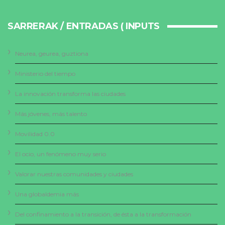
SARRERAK / ENTRADAS ( INPUTS
Neurea, geurea, guztiona
Ministerio del tiempo
La innovación transforma las ciudades
Más jóvenes, más talento
Movilidad 0.0
El ocio, un fenómeno muy serio
Valorar nuestras comunidades y ciudades
Una globaldemia más
Del confinamiento a la transición, de ésta a la transformación