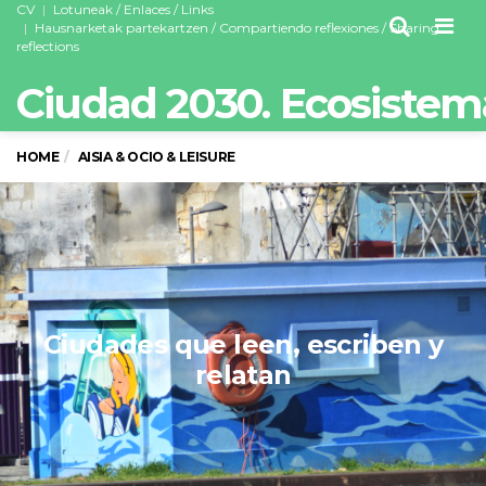
CV
Lotuneak / Enlaces / Links
Men
Hausnarketak partekartzen / Compartiendo reflexiones / Sharing
reflections
Ciudad 2030. Ecosistem
HOME
AISIA & OCIO & LEISURE
Ciudades que leen, escriben y
relatan