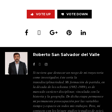
VOTE UP
VOTE DOWN
Roberto San Salvador del Valle
Si tuviera que destacar un rasgo de mi trayectoria
como investigador, éste sería la
transdisciplinariedad. Mi formación de partida, en
la década de los ochenta (1982-1989), es de
marcado carácter disciplinar, vinculada con la
historia y la geografía. De dicha etapa permanece
mi permanente preocupación por las variables
tiempo y espacio en todos mis trabajos. Pero, mi
contacto con los leisure studies (estudios de ocio),