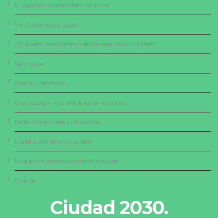
El papel de las ciudades en Europa
Y el 2 de octubre, ¿qué?
¿Ciudades inteligentes o de inteligencias múltiples?
Ser y estar
Ciudad y territorio
Cities design, más allá de las smart cities
De las smart cities a las 4i cities
Día Mundial de las Ciudades
Lo que me (pre)ocupa del día despues
Gracias
Ciudad 2030.