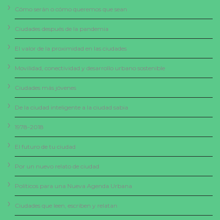
Cómo serán o cómo queremos que sean
Ciudades después de la pandemia
El valor de la proximidad en las ciudades
Movilidad, conectividad y desarrollo urbano sostenible
Ciudades más jóvenes
De la ciudad inteligente a la ciudad sabia
1978-2018
El futuro de tu ciudad
Por un nuevo relato de ciudad
Políticos para una Nueva Agenda Urbana
Ciudades que leen, escriben y relatan