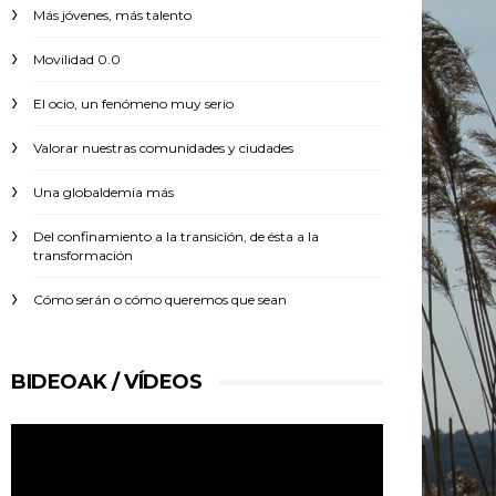
Más jóvenes, más talento
Movilidad 0.0
El ocio, un fenómeno muy serio
Valorar nuestras comunidades y ciudades
Una globaldemia más
Del confinamiento a la transición, de ésta a la
transformación
Cómo serán o cómo queremos que sean
BIDEOAK / VÍDEOS
Reproductor
de
vídeo