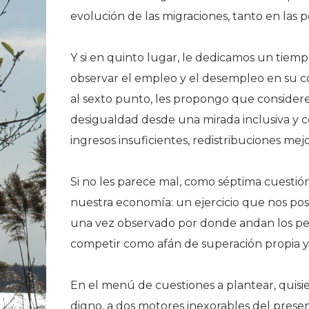
evolución de las migraciones, tanto en las
Y si en quinto lugar, le dedicamos un tiemp
observar el empleo y el desempleo en su co
al sexto punto, les propongo que consideren 
desigualdad desde una mirada inclusiva y c
ingresos insuficientes, redistribuciones me
Si no les parece mal, como séptima cuestión
nuestra economía: un ejercicio que nos posi
una vez observado por donde andan los pe
competir como afán de superación propia y c
En el menú de cuestiones a plantear, quisi
digno, a dos motores inexorables del present