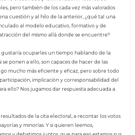
es, pero también de los cada vez más valorados
ena cuestión y al hilo de la anterior, ¿qué tal una
inculado al modelo educativo, formativo y de
la atracción del mismo allá donde se encuentre?
 gustaría ocuparles un tiempo hablando de la
i se ponen a ello, son capaces de hacer de las
 algo mucho más eficiente y eficaz, pero sobre todo
articipación, implicación y corresponsabilidad del
ara ello? Nos jugamos dar respuesta adecuada a
resultados de la cita electoral, a recontar los votos
yorías y minorías. Y si quieren leemos,
mos y debatimos juntos, que para eso estamos sus