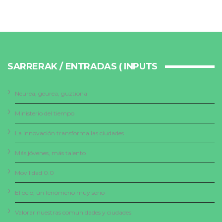
SARRERAK / ENTRADAS ( INPUTS
Neurea, geurea, guztiona
Ministerio del tiempo
La innovación transforma las ciudades
Más jóvenes, más talento
Movilidad 0.0
El ocio, un fenómeno muy serio
Valorar nuestras comunidades y ciudades