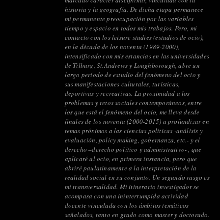
marcado carácter disciplinar, vinculada con la
historia y la geografía. De dicha etapa permanece
mi permanente preocupación por las variables
tiempo y espacio en todos mis trabajos. Pero, mi
contacto con los leisure studies (estudios de ocio),
en la década de los noventa (1989-2000),
intensificado con mis estancias en las universidades
de Tilburg, St.Andrews y Loughborough, abre un
largo período de estudio del fenómeno del ocio y
sus manifestaciones culturales, turísticas,
deportivas y recreativas. La proximidad a los
problemas y retos sociales contemporáneos, entre
los que está el fenómeno del ocio, me lleva desde
finales de los noventa (2000-2015) a profundizar en
temas próximos a las ciencias políticas -análisis y
evaluación, policy making, gobernanza, etc.- y el
derecho –derecho político y administrativo- , que
aplicaré al ocio, en primera instancia, pero que
abriré paulatinamente a la interpretación de la
realidad social en su conjunto. Un segundo rasgo es
mi transversalidad. Mi itinerario investigador se
acompasa con una ininterrumpida actividad
docente vinculada con los ámbitos temáticos
señalados, tanto en grado como master y doctorado.