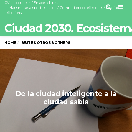
CV
Lotuneak / Enlaces / Links
Men
Hausnarketak partekartzen / Compartiendo reflexiones / Sharing
reflections
Ciudad 2030. Ecosistem
HOME
BESTE & OTROS & OTHERS
De la ciudad inteligente a la
ciudad sabia