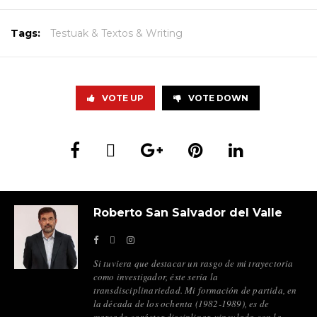
Tags:
Testuak & Textos & Writing
VOTE UP
VOTE DOWN
Roberto San Salvador del Valle
Si tuviera que destacar un rasgo de mi trayectoria
como investigador, éste sería la
transdisciplinariedad. Mi formación de partida, en
la década de los ochenta (1982-1989), es de