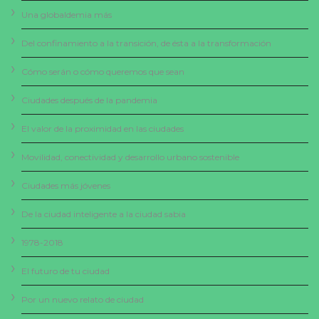
Una globaldemia más
Del confinamiento a la transición, de ésta a la transformación
Cómo serán o cómo queremos que sean
Ciudades después de la pandemia
El valor de la proximidad en las ciudades
Movilidad, conectividad y desarrollo urbano sostenible
Ciudades más jóvenes
De la ciudad inteligente a la ciudad sabia
1978-2018
El futuro de tu ciudad
Por un nuevo relato de ciudad