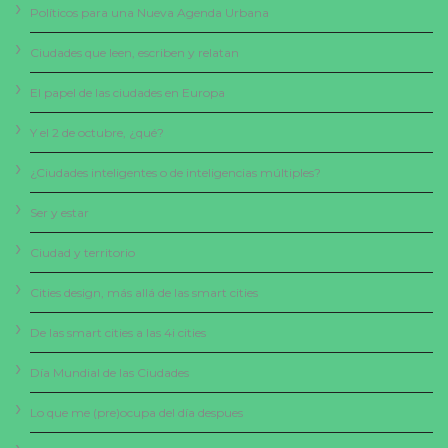
Políticos para una Nueva Agenda Urbana
Ciudades que leen, escriben y relatan
El papel de las ciudades en Europa
Y el 2 de octubre, ¿qué?
¿Ciudades inteligentes o de inteligencias múltiples?
Ser y estar
Ciudad y territorio
Cities design, más allá de las smart cities
De las smart cities a las 4i cities
Día Mundial de las Ciudades
Lo que me (pre)ocupa del día despues