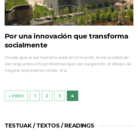
Por una innovación que transforma
socialmente
Desde que el ser humano está en el mundo, la necesidad de
dar respuesta a los problemas que van surgiendo, el deseo de
mejorar el presente vivido, el a…
1
2
3
4
« PREV
TESTUAK / TEXTOS / READINGS