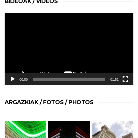
BIDEOAK / VÍDEOS
Reproductor
de
vídeo
00:00
01:51
ARGAZKIAK / FOTOS / PHOTOS