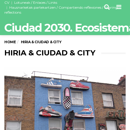
CV
Lotuneak / Enlaces / Links
Men
Hausnarketak partekartzen / Compartiendo reflexiones / Sharing
reflections
Ciudad 2030. Ecosistem
HOME
HIRIA & CIUDAD & CITY
HIRIA & CIUDAD & CITY