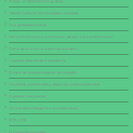
El ocio, un fenómeno muy serio
Valorar nuestras comunidades y ciudades
Una globaldemia más
Del confinamiento a la transición, de ésta a la transformación
Cómo serán o cómo queremos que sean
Ciudades después de la pandemia
El valor de la proximidad en las ciudades
Movilidad, conectividad y desarrollo urbano sostenible
Ciudades más jóvenes
De la ciudad inteligente a la ciudad sabia
1978-2018
El futuro de tu ciudad