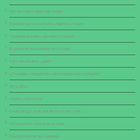
Por un nuevo relato de ciudad
Políticos para una Nueva Agenda Urbana
Ciudades que leen, escriben y relatan
El papel de las ciudades en Europa
Y el 2 de octubre, ¿qué?
¿Ciudades inteligentes o de inteligencias múltiples?
Ser y estar
Ciudad y territorio
Cities design, más allá de las smart cities
De las smart cities a las 4i cities
Día Mundial de las Ciudades