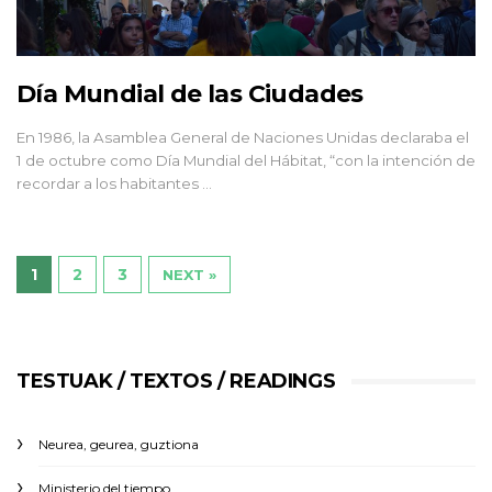
Día Mundial de las Ciudades
En 1986, la Asamblea General de Naciones Unidas declaraba el
1 de octubre como Día Mundial del Hábitat, “con la intención de
recordar a los habitantes …
1
2
3
NEXT »
TESTUAK / TEXTOS / READINGS
Neurea, geurea, guztiona
Ministerio del tiempo