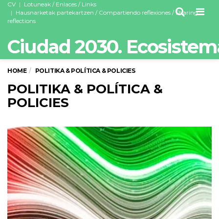
CV
Lotuneak / Enlaces / Links
Men
Hausnarketak partekartzen / Compartiendo reflexiones / Sharing
reflections
Ciudad 2030. Ecosistem
HOME
POLITIKA & POLÍTICA & POLICIES
POLITIKA & POLÍTICA &
POLICIES