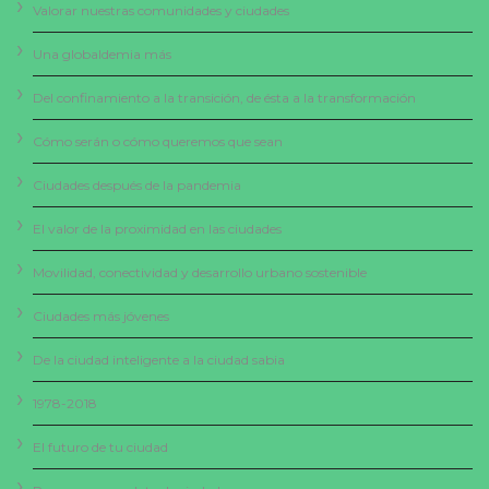
Valorar nuestras comunidades y ciudades
Una globaldemia más
Del confinamiento a la transición, de ésta a la transformación
Cómo serán o cómo queremos que sean
Ciudades después de la pandemia
El valor de la proximidad en las ciudades
Movilidad, conectividad y desarrollo urbano sostenible
Ciudades más jóvenes
De la ciudad inteligente a la ciudad sabia
1978-2018
El futuro de tu ciudad