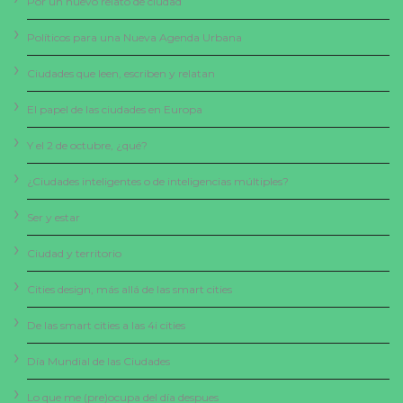
Por un nuevo relato de ciudad
Políticos para una Nueva Agenda Urbana
Ciudades que leen, escriben y relatan
El papel de las ciudades en Europa
Y el 2 de octubre, ¿qué?
¿Ciudades inteligentes o de inteligencias múltiples?
Ser y estar
Ciudad y territorio
Cities design, más allá de las smart cities
De las smart cities a las 4i cities
Día Mundial de las Ciudades
Lo que me (pre)ocupa del día despues