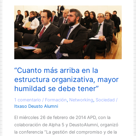
“Cuanto más arriba en la
estructura organizativa, mayor
humildad se debe tener”
1 comentario
/
Formación
,
Networking
,
Sociedad
/
Itxaso Deusto Alumni
El miércoles 26 de febrero de 2014 APD, con la
colaboración de Alpha 5 y DeustoAlumni, organizó
la conferencia “La gestión del compromiso y de la