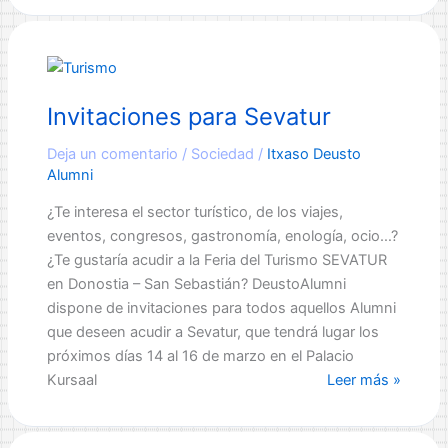
GLASS:
Introducción
a
las
Invitaciones para Sevatur
Google
GLASS
Deja un comentario
/
Sociedad
/
Itxaso Deusto
y
Alumni
al
desarrollo
¿Te interesa el sector turístico, de los viajes,
de
eventos, congresos, gastronomía, enología, ocio…?
aplicaciones
¿Te gustaría acudir a la Feria del Turismo SEVATUR
en Donostia – San Sebastián? DeustoAlumni
dispone de invitaciones para todos aquellos Alumni
que deseen acudir a Sevatur, que tendrá lugar los
próximos días 14 al 16 de marzo en el Palacio
Invitaciones
Kursaal
Leer más »
para
Sevatur