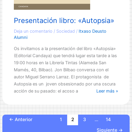
Presentación libro: «Autopsia»
Deja un comentario
/
Sociedad
/
Itxaso Deusto
Alumni
Os invitamos a la presentación del libro «Autopsia»
(Editorial Candaya) que tendrá lugar esta tarde a las
19:00 horas en la Librería Tintas (Alameda San
Mamés, 40, Bilbao). Jon Bilbao conversa con el
autor Miguel Serrano Larraz. El protagonista de
Autopsia es un joven obsesionado por una oscura
Presentación
acción de su pasado: el acoso a
Leer más »
libro:
«Autopsia»
←
Anterior
1
2
3
…
14
Siguiente
→