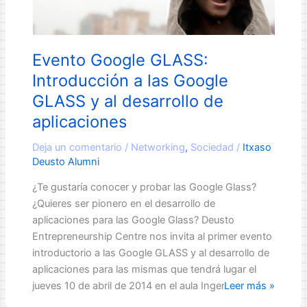
Evento Google GLASS:
Introducción a las Google
GLASS y al desarrollo de
aplicaciones
Deja un comentario
/
Networking
,
Sociedad
/
Itxaso
Deusto Alumni
¿Te gustaría conocer y probar las Google Glass?
¿Quieres ser pionero en el desarrollo de
aplicaciones para las Google Glass? Deusto
Entrepreneurship Centre nos invita al primer evento
introductorio a las Google GLASS y al desarrollo de
aplicaciones para las mismas que tendrá lugar el
Evento
jueves 10 de abril de 2014 en el aula Ingenio […]
Leer más »
Google