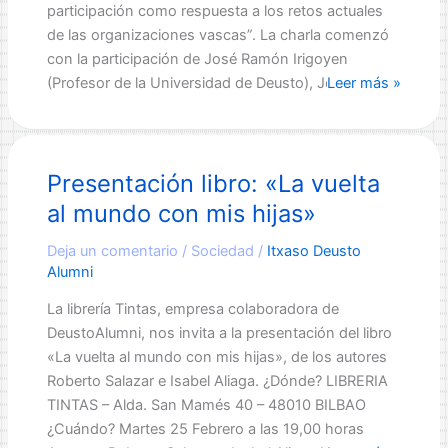
participación como respuesta a los retos actuales
de las organizaciones vascas”. La charla comenzó
con la participación de José Ramón Irigoyen
“Cuanto
(Profesor de la Universidad de Deusto), José Mª
Leer más »
más
arriba
en
Presentación libro: «La vuelta
la
estructura
al mundo con mis hijas»
organizativa,
mayor
Deja un comentario
/
Sociedad
/
Itxaso Deusto
Alumni
humildad
se
La librería Tintas, empresa colaboradora de
debe
DeustoAlumni, nos invita a la presentación del libro
tener”
«La vuelta al mundo con mis hijas», de los autores
Roberto Salazar e Isabel Aliaga. ¿Dónde? LIBRERIA
TINTAS – Alda. San Mamés 40 – 48010 BILBAO
¿Cuándo? Martes 25 Febrero a las 19,00 horas