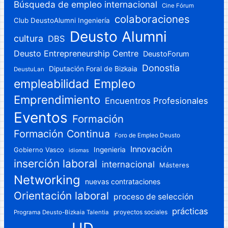
Búsqueda de empleo internacional
Cine Fórum
colaboraciones
Club DeustoAlumni Ingeniería
Deusto Alumni
cultura
DBS
Deusto Entrepreneurship Centre
DeustoForum
Donostia
Diputación Foral de Bizkaia
DeustuLan
Empleo
empleabilidad
Emprendimiento
Encuentros Profesionales
Eventos
Formación
Formación Continua
Foro de Empleo Deusto
Innovación
Gobierno Vasco
Ingenieria
idiomas
inserción laboral
internacional
Másteres
Networking
nuevas contrataciones
Orientación laboral
proceso de selección
prácticas
proyectos sociales
Programa Deusto-Bizkaia Talentia