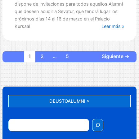
dispone de invitaciones para todos aquellos Alumni
que deseen acudir a Sevatur, que tendrá lugar los
próximos días 14 al 16 de marzo en el Palacio
Invitaciones
Kursaal
Leer más »
para
Sevatur
1
2
…
5
Siguiente
→
DEUSTOALUMNI >