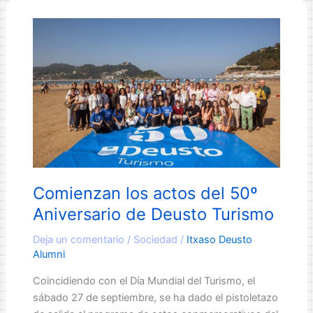
de
negocio?
Ciclo
Empleo
joven
Comienzan los actos del 50º
Aniversario de Deusto Turismo
Deja un comentario
/
Sociedad
/
Itxaso Deusto
Alumni
Coincidiendo con el Día Mundial del Turismo, el
sábado 27 de septiembre, se ha dado el pistoletazo