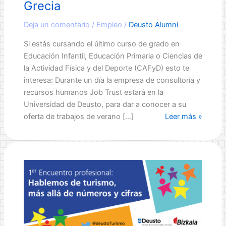
Grecia
Deja un comentario
/
Empleo
/
Deusto Alumni
Si estás cursando el último curso de grado en
Educación Infantil, Educación Primaria o Ciencias de
la Actividad Física y del Deporte (CAFyD) esto te
interesa: Durante un día la empresa de consultoría y
recursos humanos Job Trust estará en la
Universidad de Deusto, para dar a conocer a su
El
oferta de trabajos de verano […]
Leer más »
año
que
viene
me
voy
a
Grecia