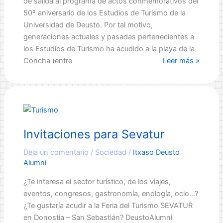
de salida al programa de actos conmemorativos del
50º aniversario de los Estudios de Turismo de la
Universidad de Deusto. Por tal motivo,
generaciones actuales y pasadas pertenecientes a
los Estudios de Turismo ha acudido a la playa de la
Comienzan
Concha (entre
Leer más »
los
actos
del
50º
Aniversario
Invitaciones para Sevatur
de
Deusto
Deja un comentario
/
Sociedad
/
Itxaso Deusto
Turismo
Alumni
¿Te interesa el sector turístico, de los viajes,
eventos, congresos, gastronomía, enología, ocio…?
¿Te gustaría acudir a la Feria del Turismo SEVATUR
en Donostia – San Sebastián? DeustoAlumni