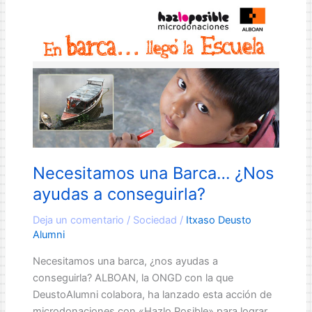
La
Carrera
por
las
Mujeres
Valientes
llega
a
Bilbao
Necesitamos una Barca… ¿Nos
ayudas a conseguirla?
Deja un comentario
/
Sociedad
/
Itxaso Deusto
Alumni
Necesitamos una barca, ¿nos ayudas a
conseguirla? ALBOAN, la ONGD con la que
DeustoAlumni colabora, ha lanzado esta acción de
microdonaciones con «Hazlo Posible» para lograr