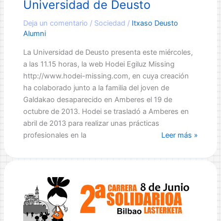
Universidad de Deusto
conocimiento”
Deja un comentario
/
Sociedad
/
Itxaso Deusto
Alumni
La Universidad de Deusto presenta este miércoles,
a las 11.15 horas, la web Hodei Egiluz Missing
http://www.hodei-missing.com, en cuya creación
ha colaborado junto a la familia del joven de
Galdakao desaparecido en Amberes el 19 de
octubre de 2013. Hodei se trasladó a Amberes en
abril de 2013 para realizar unas prácticas
Presentación
profesionales en la
Leer más »
de
la
web
Hodei
Egiluz
Missing
en