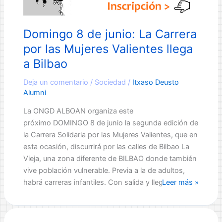
la
Universidad
Domingo 8 de junio: La Carrera
de
Deusto
por las Mujeres Valientes llega
a Bilbao
Deja un comentario
/
Sociedad
/
Itxaso Deusto
Alumni
La ONGD ALBOAN organiza este
próximo DOMINGO 8 de junio la segunda edición de
la Carrera Solidaria por las Mujeres Valientes, que en
esta ocasión, discurrirá por las calles de Bilbao La
Vieja, una zona diferente de BILBAO donde también
vive población vulnerable. Previa a la de adultos,
Domingo
habrá carreras infantiles. Con salida y llegada en la
Leer más »
8
de
junio: