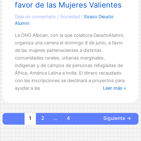
favor de las Mujeres Valientes
Deja un comentario
/
Sociedad
/
Itxaso Deusto
Alumni
La ONG Alboan, con la que colabora DeustoAlumni,
organiza una carrera el domingo 8 de junio, a favor
de las mujeres pertenecientes a distintas
comunidades rurales, urbanas marginales,
indígenas y de campos de personas refugiadas de
África, América Latina e India. El dinero recaudado
con las inscripciones se destinará a proyectos para
Únete
ayudar a las
Leer más »
a
la
Carrera
de
1
2
…
4
Siguiente
→
Alboan
a
favor