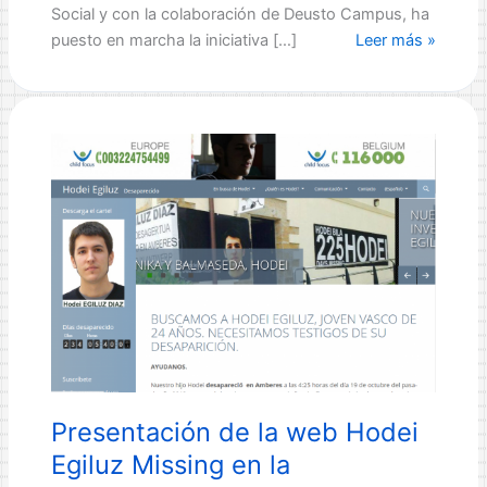
Social y con la colaboración de Deusto Campus, ha
Deusto
puesto en marcha la iniciativa […]
Leer más »
Alumni
Social
recauda
fondos
para
las
personas
refugiadas
sirias
a
través
de
su
campaña
Presentación de la web Hodei
“Comparte
cultura,
Egiluz Missing en la
regala