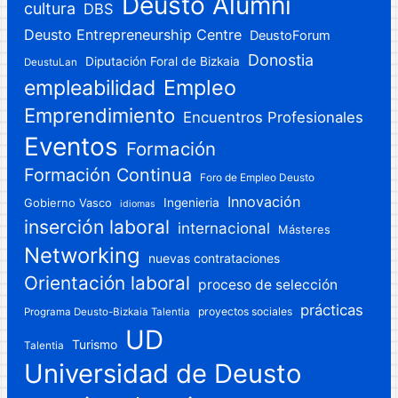
Deusto Alumni
cultura
DBS
Deusto Entrepreneurship Centre
DeustoForum
Donostia
Diputación Foral de Bizkaia
DeustuLan
Empleo
empleabilidad
Emprendimiento
Encuentros Profesionales
Eventos
Formación
Formación Continua
Foro de Empleo Deusto
Innovación
Gobierno Vasco
Ingenieria
idiomas
inserción laboral
internacional
Másteres
Networking
nuevas contrataciones
Orientación laboral
proceso de selección
prácticas
proyectos sociales
Programa Deusto-Bizkaia Talentia
UD
Turismo
Talentia
Universidad de Deusto