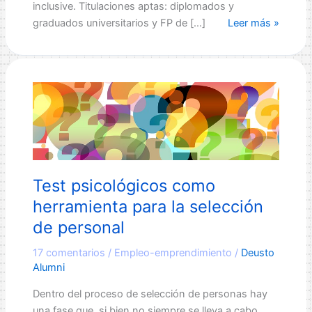
inclusive. Titulaciones aptas: diplomados y
¿Quieres
graduados universitarios y FP de […]
Leer más »
trabajar
en
HACIENDA
Foral
de
GIPUZKOA?
Test psicológicos como
herramienta para la selección
de personal
17 comentarios
/
Empleo-emprendimiento
/
Deusto
Alumni
Dentro del proceso de selección de personas hay
una fase que, si bien no siempre se lleva a cabo,