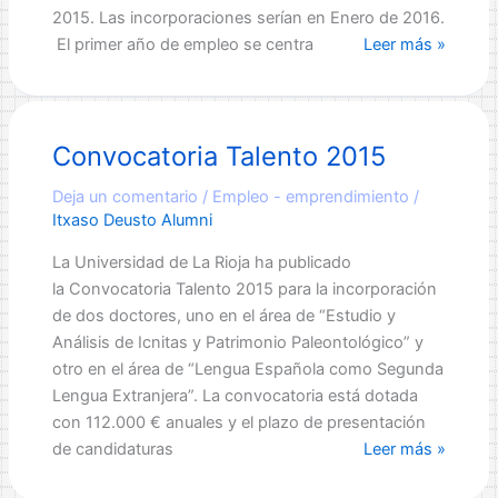
2015. Las incorporaciones serían en Enero de 2016.
Proceso
El primer año de empleo se centra
Leer más »
de
Selección:
Repsol
Convocatoria Talento 2015
2016
Deja un comentario
/
Empleo - emprendimiento
/
Itxaso Deusto Alumni
La Universidad de La Rioja ha publicado
la Convocatoria Talento 2015 para la incorporación
de dos doctores, uno en el área de “Estudio y
Análisis de Icnitas y Patrimonio Paleontológico” y
otro en el área de “Lengua Española como Segunda
Lengua Extranjera”. La convocatoria está dotada
con 112.000 € anuales y el plazo de presentación
Convocatoria
de candidaturas
Leer más »
Talento