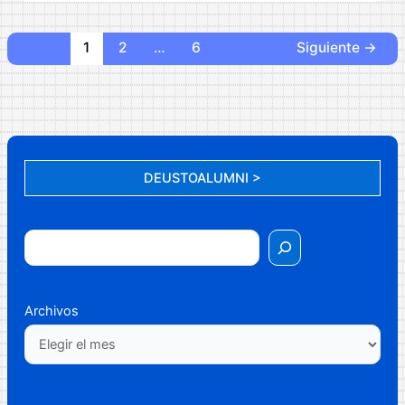
2015
1
2
…
6
Siguiente
→
DEUSTOALUMNI >
Archivos