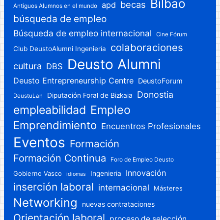
Bilbao
becas
apd
Antiguos Alumnos en el mundo
búsqueda de empleo
Búsqueda de empleo internacional
Cine Fórum
colaboraciones
Club DeustoAlumni Ingeniería
Deusto Alumni
cultura
DBS
Deusto Entrepreneurship Centre
DeustoForum
Donostia
Diputación Foral de Bizkaia
DeustuLan
Empleo
empleabilidad
Emprendimiento
Encuentros Profesionales
Eventos
Formación
Formación Continua
Foro de Empleo Deusto
Innovación
Gobierno Vasco
Ingenieria
idiomas
inserción laboral
internacional
Másteres
Networking
nuevas contrataciones
Orientación laboral
proceso de selección