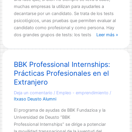
muchas empresas la utilizan para ayudarles a
decantarse por un candidato. Se trata de los tests
psicológicos, unas pruebas que permiten evaluar al
candidato como profesional y como persona. Hay
Test
dos grandes grupos de tests: los tests
Leer más »
psicológicos
como
herramienta
BBK Professional Internships:
para
la
Prácticas Profesionales en el
selección
Extranjero
de
personal
Deja un comentario
/
Empleo - emprendimiento
/
Itxaso Deusto Alumni
El programa de ayudas de BBK Fundazioa y la
Universidad de Deusto “BBK
Professional Internships” se dirige a potenciar
la movilidad transnacional de la juventud del