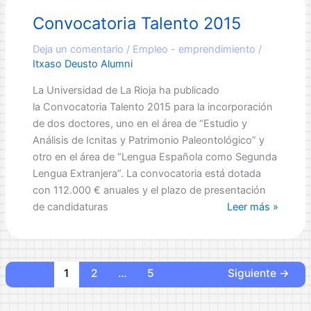
Repsol
Convocatoria Talento 2015
2016
Deja un comentario
/
Empleo - emprendimiento
/
Itxaso Deusto Alumni
La Universidad de La Rioja ha publicado
la Convocatoria Talento 2015 para la incorporación
de dos doctores, uno en el área de “Estudio y
Análisis de Icnitas y Patrimonio Paleontológico” y
otro en el área de “Lengua Española como Segunda
Lengua Extranjera”. La convocatoria está dotada
con 112.000 € anuales y el plazo de presentación
Convocatoria
de candidaturas
Leer más »
Talento
2015
1
2
…
5
Siguiente
→