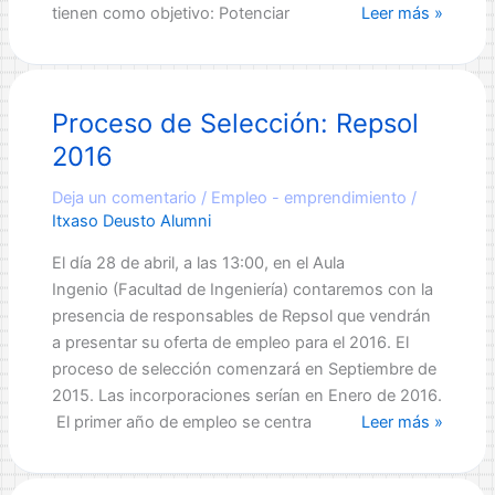
Becas
tienen como objetivo: Potenciar
Leer más »
Global
Training
2015:
Proceso de Selección: Repsol
6
Meses
2016
de
Prácticas
Deja un comentario
/
Empleo - emprendimiento
/
Itxaso Deusto Alumni
Internacionales
Remuneradas
El día 28 de abril, a las 13:00, en el Aula
Ingenio (Facultad de Ingeniería) contaremos con la
presencia de responsables de Repsol que vendrán
a presentar su oferta de empleo para el 2016. El
proceso de selección comenzará en Septiembre de
2015. Las incorporaciones serían en Enero de 2016.
Proceso
El primer año de empleo se centra
Leer más »
de
Selección: