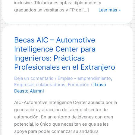
inclusive. Titulaciones aptas: diplomados y
¿Quieres
graduados universitarios y FP de […]
Leer más »
trabajar
en
HACIENDA
Becas AIC – Automotive
Foral
de
Intelligence Center para
GIPUZKOA?
Ingenieros: Prácticas
Profesionales en el Extranjero
Deja un comentario
/
Empleo - emprendimiento
,
Empresas colaboradoras
,
Formación
/
Itxaso
Deusto Alumni
AIC-Automotive Intelligence Center apuesta por la
generación y atracción de talento al sector de
automoción. En un entorno de jóvenes con gran
potencial, lo único que necesitan es que se les
apoye para poder comenzar su andadura