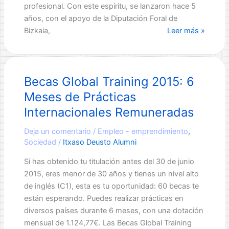
profesional. Con este espíritu, se lanzaron hace 5
años, con el apoyo de la Diputación Foral de
Becas
Bizkaia,
Leer más »
AIC
–
Automotive
Becas Global Training 2015: 6
Intelligence
Center
Meses de Prácticas
para
Internacionales Remuneradas
Ingenieros:
Prácticas
Deja un comentario
/
Empleo - emprendimiento
,
Profesionales
Sociedad
/
Itxaso Deusto Alumni
en
Si has obtenido tu titulación antes del 30 de junio
el
2015, eres menor de 30 años y tienes un nivel alto
Extranjero
de inglés (C1), esta es tu oportunidad: 60 becas te
están esperando. Puedes realizar prácticas en
diversos países durante 6 meses, con una dotación
mensual de 1.124,77€. Las Becas Global Training