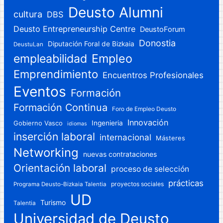
Deusto Alumni
cultura
DBS
Deusto Entrepreneurship Centre
DeustoForum
Donostia
Diputación Foral de Bizkaia
DeustuLan
Empleo
empleabilidad
Emprendimiento
Encuentros Profesionales
Eventos
Formación
Formación Continua
Foro de Empleo Deusto
Innovación
Gobierno Vasco
Ingenieria
idiomas
inserción laboral
internacional
Másteres
Networking
nuevas contrataciones
Orientación laboral
proceso de selección
prácticas
proyectos sociales
Programa Deusto-Bizkaia Talentia
UD
Turismo
Talentia
Universidad de Deusto