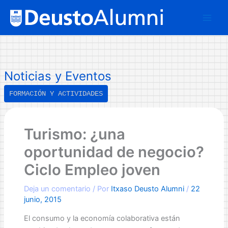
Ir
B
al
u
contenido
s
c
a
Noticias y Eventos
r
FORMACIÓN Y ACTIVIDADES
Turismo: ¿una
oportunidad de negocio?
Ciclo Empleo joven
Deja un comentario
/ Por
Itxaso Deusto Alumni
/
22
junio, 2015
El consumo y la economía colaborativa están