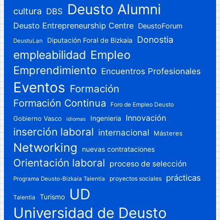
Deusto Alumni
cultura
DBS
Deusto Entrepreneurship Centre
DeustoForum
Donostia
Diputación Foral de Bizkaia
DeustuLan
Empleo
empleabilidad
Emprendimiento
Encuentros Profesionales
Eventos
Formación
Formación Continua
Foro de Empleo Deusto
Innovación
Gobierno Vasco
Ingenieria
idiomas
inserción laboral
internacional
Másteres
Networking
nuevas contrataciones
Orientación laboral
proceso de selección
prácticas
proyectos sociales
Programa Deusto-Bizkaia Talentia
UD
Turismo
Talentia
Universidad de Deusto