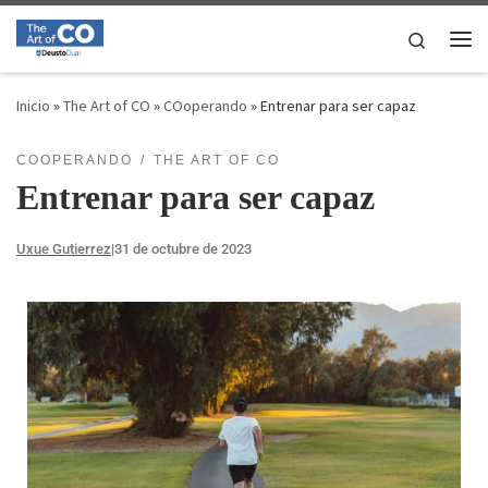
Saltar al contenido
Search
Inicio
»
The Art of CO
»
COoperando
»
Entrenar para ser capaz
COOPERANDO
THE ART OF CO
Entrenar para ser capaz
Uxue Gutierrez
|
31 de octubre de 2023