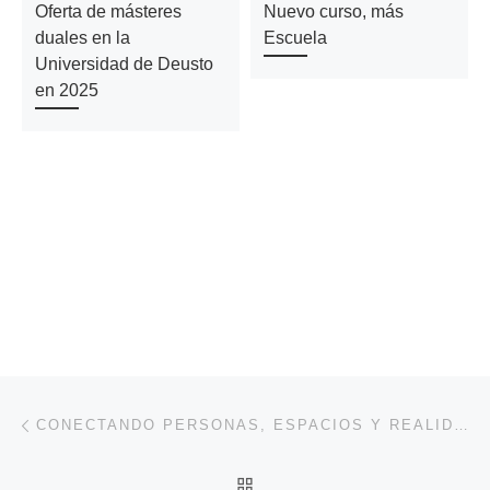
Oferta de másteres
Nuevo curso, más
duales en la
Escuela
Universidad de Deusto
en 2025
Navegación de entradas
Entrada anterior
CONECTANDO PERSONAS, ESPACIOS Y REALIDADES MEDIANTE LA FORMACIÓN DUAL
VOLVER A LA LISTA DE 