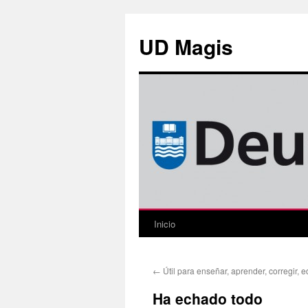
Saltar
al
UD Magis
contenido
Inicio
←
Útil para enseñar, aprender, corregir, 
Ha echado todo