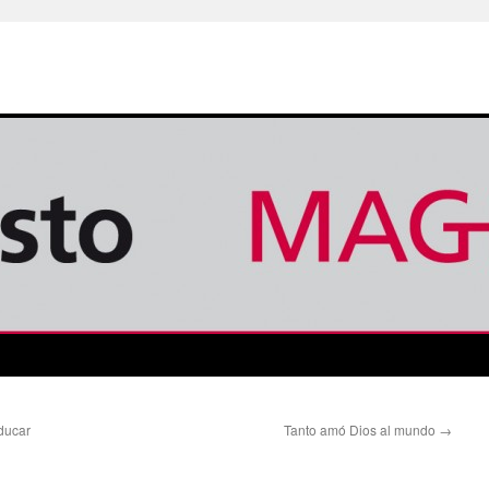
educar
Tanto amó Dios al mundo
→