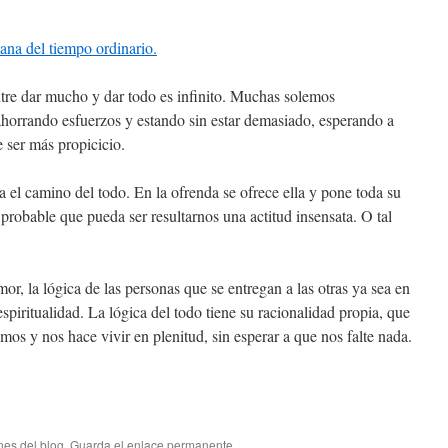
ana del tiempo ordinario.
entre dar mucho y dar todo es infinito. Muchas solemos
rrando esfuerzos y estando sin estar demasiado, esperando a
ser más propicicio.
 el camino del todo. En la ofrenda se ofrece ella y pone toda su
probable que pueda ser resultarnos una actitud insensata. O tal
mor, la lógica de las personas que se entregan a las otras ya sea en
 espiritualidad. La lógica del todo tiene su racionalidad propia, que
mos y nos hace vivir en plenitud, sin esperar a que nos falte nada.
nes del blog
. Guarda el
enlace permanente
.