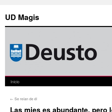
Saltar
al
UD Magis
contenido
Inicio
←
Se reían de él
Las mies es abundante, pero l