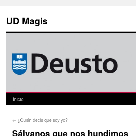
Saltar
al
UD Magis
contenido
Inicio
←
¿Quién decís que soy yo?
Sálvanos que nos hundimos