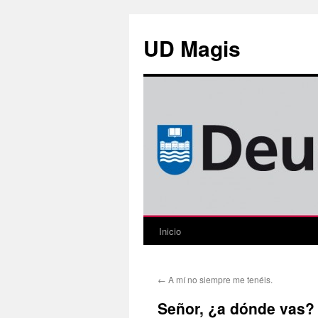
Saltar
al
UD Magis
contenido
Inicio
←
A mí no siempre me tenéis.
Señor, ¿a dónde vas?