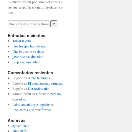
Si quieres recibir por correo electrónico
las nuevas publicaciones, introduce tu e-
mail:
Entradas recientes
Tomar la cruz
Una luz que transforma
Una fe que no se rinde
¿Por qué has dudado?
Lo poco compartido
Comentarios recientes
Begoñe
en
Alzad la mirada
Begoñe
en
El mandamiento principal
Begoñe
en
Dar testimonio
Arnold Nabil
en
Descanso para los
cansados.
Laborconsulting Abogados
en
Encuentros que transforman
Archivos
agosto 2026
julio 2026