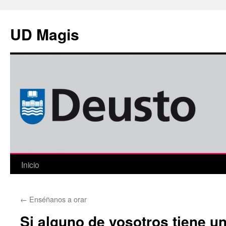
Saltar
al
UD Magis
contenido
Inicio
←
Enséñanos a orar
Si alguno de vosotros tiene u