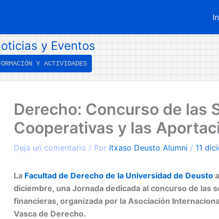
I
oticias y Eventos
FORMACIÓN Y ACTIVIDADES
←
Entrada
Derecho: Concurso de las 
ntrada
iguiente
nterior
→
Cooperativas y las Aportac
Deja un comentario
/ Por
Itxaso Deusto Alumni
/
11 dic
La
Facultad de Derecho de la Universidad de Deusto
a
diciembre, una Jornada dedicada al concurso de las s
financieras, organizada por la Asociación Internacio
Vasca de Derecho.