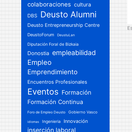
colaboraciones
cultura
Deusto Alumni
DBS
Deusto Entrepreneurship Centre
Es
DeustoForum
DeustuLan
Diputación Foral de Bizkaia
empleabilidad
Donostia
Empleo
Emprendimiento
Encuentros Profesionales
Eventos
Formación
Formación Continua
Gobierno Vasco
Foro de Empleo Deusto
Innovación
Ingenieria
idiomas
inserción laboral