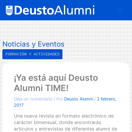
Ir
B
al
u
contenido
s
c
a
Noticias y Eventos
r
FORMACIÓN Y ACTIVIDADES
¡Ya está aquí Deusto
Alumni TIME!
Deja un comentario
/ Por
Deusto Alumni
/
2 febrero,
2017
Una nueva revista en formato electrónico de
carácter bimensual, donde encontrarás
artículos y entrevistas de diferentes alumni de