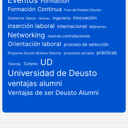
Eventos
Formación
Formación Continua
Foro de Empleo Deusto
Innovación
Gobierno Vasco
Ingenieria
idiomas
inserción laboral
internacional
Másteres
Networking
nuevas contrataciones
Orientación laboral
proceso de selección
prácticas
proyectos sociales
Programa Deusto-Bizkaia Talentia
UD
Turismo
Talentia
Universidad de Deusto
ventajas alumni
Ventajas de ser Deusto Alumni