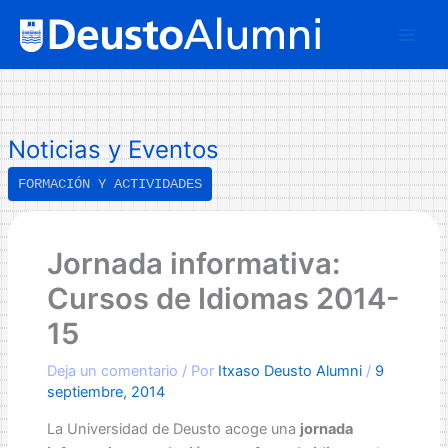
Ir
B
al
u
contenido
s
c
a
Noticias y Eventos
r
FORMACIÓN Y ACTIVIDADES
Jornada informativa:
Cursos de Idiomas 2014-
15
Deja un comentario
/ Por
Itxaso Deusto Alumni
/
9
septiembre, 2014
La Universidad de Deusto acoge una
jornada