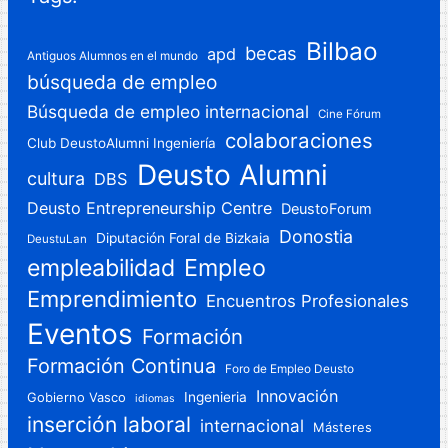
Bilbao
becas
apd
Antiguos Alumnos en el mundo
búsqueda de empleo
Búsqueda de empleo internacional
Cine Fórum
colaboraciones
Club DeustoAlumni Ingeniería
Deusto Alumni
cultura
DBS
Deusto Entrepreneurship Centre
DeustoForum
Donostia
Diputación Foral de Bizkaia
DeustuLan
Empleo
empleabilidad
Emprendimiento
Encuentros Profesionales
Eventos
Formación
Formación Continua
Foro de Empleo Deusto
Innovación
Gobierno Vasco
Ingenieria
idiomas
inserción laboral
internacional
Másteres