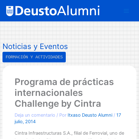
Ir
B
al
u
contenido
s
c
a
Noticias y Eventos
r
FORMACIÓN Y ACTIVIDADES
Programa de prácticas
internacionales
Challenge by Cintra
Deja un comentario
/ Por
Itxaso Deusto Alumni
/
17
julio, 2014
Cintra Infraestructuras S.A., filial de Ferrovial, uno de