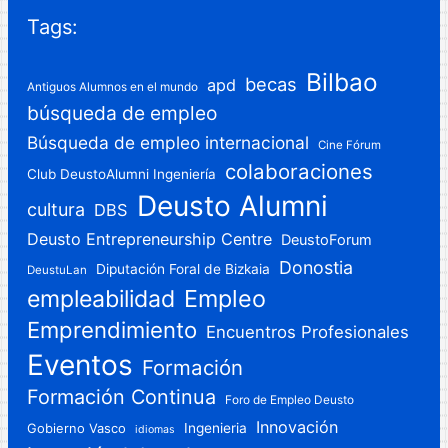
Tags:
Bilbao
becas
apd
Antiguos Alumnos en el mundo
búsqueda de empleo
Búsqueda de empleo internacional
Cine Fórum
colaboraciones
Club DeustoAlumni Ingeniería
Deusto Alumni
cultura
DBS
Deusto Entrepreneurship Centre
DeustoForum
Donostia
Diputación Foral de Bizkaia
DeustuLan
Empleo
empleabilidad
Emprendimiento
Encuentros Profesionales
Eventos
Formación
Formación Continua
Foro de Empleo Deusto
Innovación
Gobierno Vasco
Ingenieria
idiomas