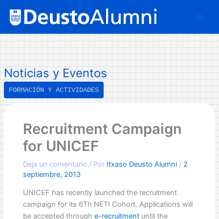
Ir
B
al
u
contenido
s
c
a
Noticias y Eventos
r
FORMACIÓN Y ACTIVIDADES
Recruitment Campaign
for UNICEF
Deja un comentario
/ Por
Itxaso Deusto Alumni
/
2
septiembre, 2013
UNICEF has recently launched the recruitment
campaign for its 6Th NETI Cohort. Applications will
be accepted through
e-recruitment
until the